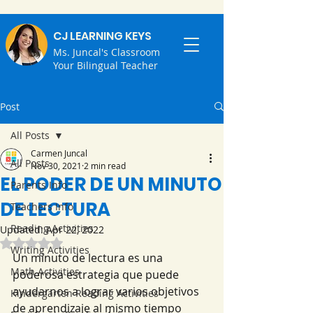
CJ LEARNING KEYS
Ms. Juncal's Classroom
Your Bilingual Teacher
Post
All Posts
Carmen Juncal
All Posts
Nov 30, 2021
2 min read
EL PODER DE UN MINUTO
Parents Info
DE LECTURA
Teachers Info
Reading Activities
Updated:
Apr 22, 2022
Rated NaN out of 5 stars.
Writing Activities
Un minuto de lectura es una 
Math Activities
poderosa estrategia que puede 
ayudarnos a lograr varios objetivos 
Kindergarten Reading Activities
de aprendizaje al mismo tiempo 