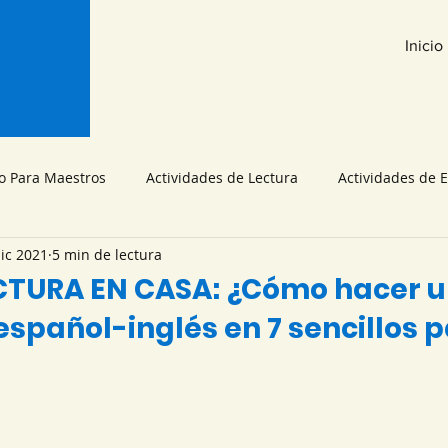
Inicio
fo Para Maestros
Actividades de Lectura
Actividades de E
dic 2021
5 min de lectura
Kindergarten:Actividades de Lectura
1er Grado:Actividades de
CTURA EN CASA: ¿Cómo hacer u
español-inglés en 7 sencillos 
a
3er Grado:Actividades de Lectura
4to Grado:Actividade
strellas.
6to Grado:Actividades de Lectura