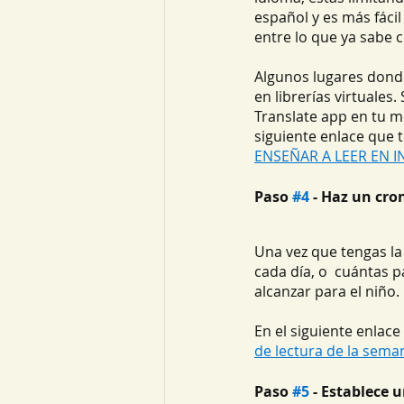
español y es más fáci
entre lo que ya sabe c
Algunos lugares donde
en librerías virtuales
Translate app en tu mó
siguiente enlace que t
ENSEÑAR A LEER EN ING
Paso 
#4
 - Haz un cr
Una vez que tengas la 
cada día, o  cuántas p
alcanzar para el niño.
En el siguiente enlace
de lectura de la sema
Paso 
#5
 - Establece 