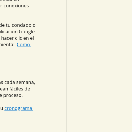
ar conexiones 
 de tu condado o 
plicación Google 
hacer clic en el 
ienta:  
Como 
rás cada semana, 
ean fáciles de 
te proceso. 
tu 
cronograma 