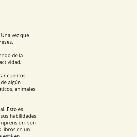
. Una vez que 
reses. 
endo de la 
actividad.
car cuentos 
 de algún 
ticos, animales 
al. Esto es 
 sus habilidades 
omprensión  son 
s libros en un 
a está en 