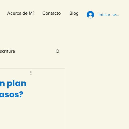
Acerca de Mí
Contacto
Blog
Iniciar sesión
scritura
 Lectura
n plan
pasos?
s de Lectura