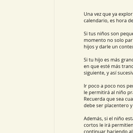
Una vez que ya explora
calendario, es hora d
Si tus niños son peque
momento no solo para p
hijos y darle un contex
Si tu hijo es más gra
en que esté más tran
siguiente, y así suce
Ir poco a poco nos per
le permitirá al niño p
Recuerda que sea cual
debe ser placentero y
Además, si el niño es
cortos le irá permitie
continuar haciendo al