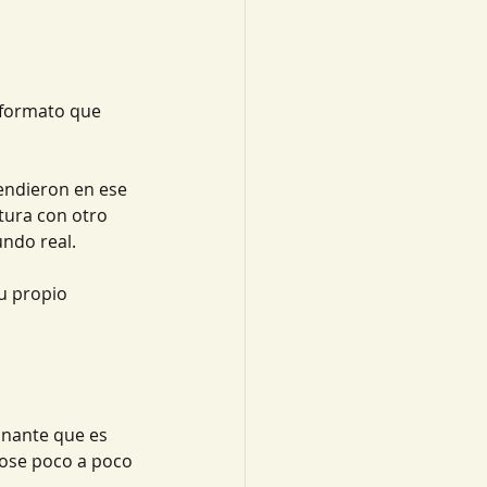
 formato que 
endieron en ese 
ctura con otro 
undo real. 
u propio 
onante que es 
ndose poco a poco 