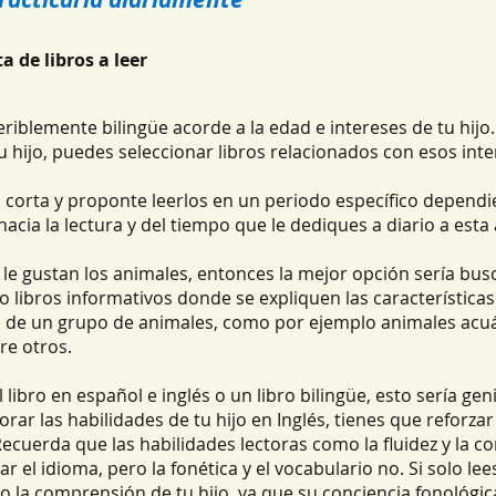
ta de libros a leer
eriblemente bilingüe acorde a la edad e intereses de tu hijo
u hijo, puedes seleccionar libros relacionados con esos inte
a corta y proponte leerlos en un periodo específico dependi
hacia la lectura y del tiempo que le dediques a diario a esta 
 le gustan los animales, entonces la mejor opción sería bus
 libros informativos donde se expliquen las características
o de un grupo de animales, como por ejemplo animales acuá
re otros.
libro en español e inglés o un libro bilingüe, esto sería geni
rar las habilidades de tu hijo en Inglés, tienes que reforzar
ecuerda que las habilidades lectoras como la fluidez y la c
r el idioma, pero la fonética y el vocabulario no. Si solo lee
o la comprensión de tu hijo, ya que su conciencia fonológic