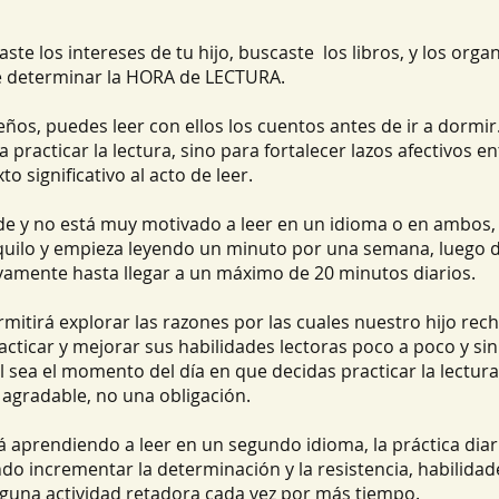
ste los intereses de tu hijo, buscaste  los libros, y los orga
e determinar la HORA de LECTURA. 
ños, puedes leer con ellos los cuentos antes de ir a dormir.
racticar la lectura, sino para fortalecer lazos afectivos en
to significativo al acto de leer. 
nde y no está muy motivado a leer en un idioma o en ambos,
quilo y empieza leyendo un minuto por una semana, luego d
sivamente hasta llegar a un máximo de 20 minutos diarios. 
mitirá explorar las razones por las cuales nuestro hijo recha
racticar y mejorar sus habilidades lectoras poco a poco y si
 sea el momento del día en que decidas practicar la lectur
 agradable, no una obligación. 
tá aprendiendo a leer en un segundo idioma, la práctica diar
ndo incrementar la determinación y la resistencia, habilida
guna actividad retadora cada vez por más tiempo.