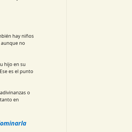
mbién hay niños 
n aunque no 
u hijo en su 
Ese es el punto 
 adivinanzas o 
 tanto en 
dominarla 