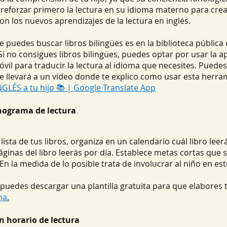
l reforzar primero la lectura en su idioma materno para cre
on los nuevos aprendizajes de la lectura en inglés. 
 puedes buscar libros bilingües es en la biblioteca pública
. Si no consigues libros bilingües, puedes optar por usar la a
vil para traducir la lectura al idioma que necesites. Puedes 
e llevará a un video donde te explico como usar esta herram
LÉS a tu hijo 📚 | Google Translate App
onograma de lectura
lista de tus libros, organiza en un calendario cuál libro lee
áginas del libro leerás por día. Establece metas cortas que s
 En la medida de lo posible trata de involucrar al niño en es
 puedes descargar una plantilla gratuita para que elabores 
na
.
un horario de lectura