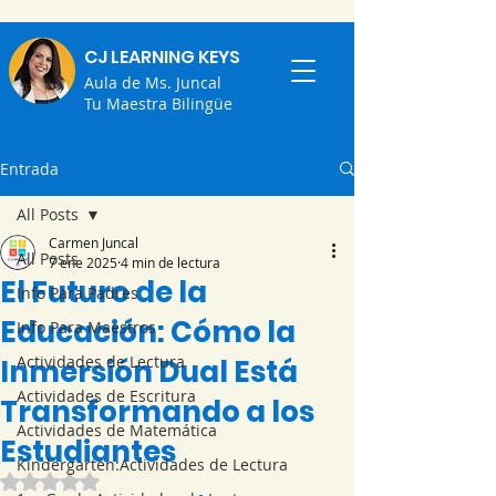
CJ LEARNING KEYS
Aula de Ms. Juncal
Tu Maestra Bilingüe
Entrada
All Posts
Carmen Juncal
All Posts
7 ene 2025
4 min de lectura
El Futuro de la
Info Para Padres
Educación: Cómo la
Info Para Maestros
Actividades de Lectura
Inmersión Dual Está
Actividades de Escritura
Transformando a los
Actividades de Matemática
Estudiantes
Kindergarten:Actividades de Lectura
Obtuvo NaN de 5 estrellas.