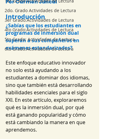
1er Grado:Actividades de Lectura
Por Carmen Juncal
2do. Grado Actividades de Lectura
Introducción
3er Grado:Actividades de Lectura
¿Sabías que los estudiantes en 
4to Grado:Actividades de Lectura
programas de inmersión dual 
5to Grado: Actividades de Lectura
superan a sus compañeros en 
exámenes estandarizados? 
6to Grado:Actividades de Lectura
Este enfoque educativo innovador 
no solo está ayudando a los 
estudiantes a dominar dos idiomas, 
sino que también está desarrollando 
habilidades esenciales para el siglo 
XXI. En este artículo, exploraremos 
qué es la inmersión dual, por qué 
está ganando popularidad y cómo 
está cambiando la manera en que 
aprendemos.