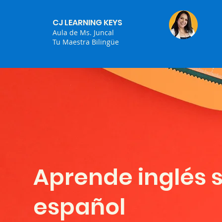
CJ LEARNING KEYS
Aula de Ms. Juncal
Tu Maestra Bilingüe
Aprende inglés s
español