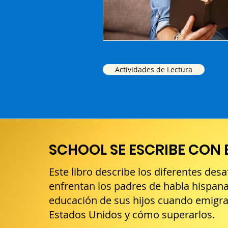
Actividades de Lectura
SCHOOL SE ESCRIBE CON 
Este libro describe los diferentes desa
enfrentan los padres de habla hispana
educación de sus hijos cuando emigra
Estados Unidos y cómo superarlos.