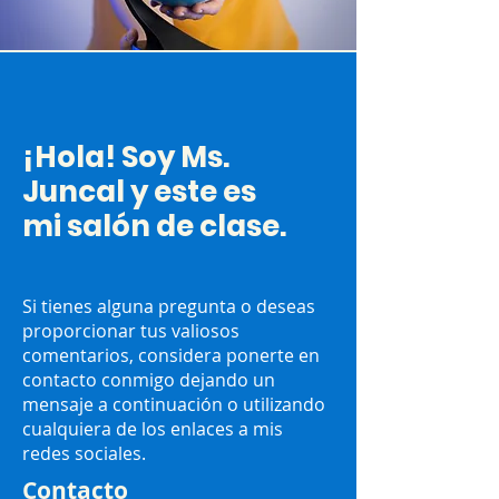
¡Hola! Soy Ms.
Juncal y este es
mi salón de clase.
Si tienes alguna pregunta o deseas
proporcionar tus valiosos
comentarios, considera ponerte en
contacto conmigo dejando un
mensaje a continuación o utilizando
cualquiera de los enlaces a mis
redes sociales.
Contacto