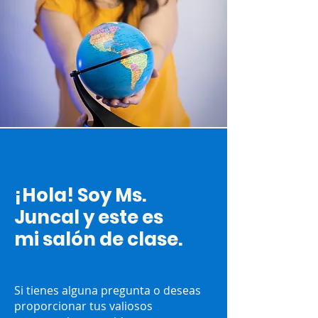
¡Hola! Soy Ms.
Juncal y este es
mi salón de clase.
Si tienes alguna pregunta o deseas
proporcionar tus valiosos