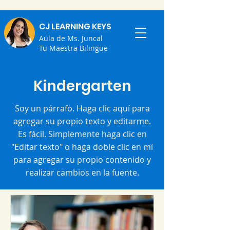
CJ LEARNING KEYS
Aula de Ms. Juncal
Tu Maestra Bilingüe
Kindergarten
Soy un párrafo. Haga clic aquí para
agregar su propio texto y editarme.
Es fácil. Simplemente haga clic en
"Editar texto" o haga doble clic en mí
para agregar su propio contenido y
realizar cambios en la fuente.