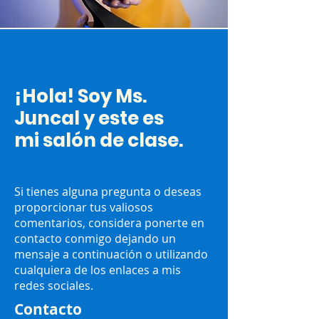
¡Hola! Soy Ms.
Juncal y este es
mi salón de clase.
Si tienes alguna pregunta o deseas
proporcionar tus valiosos
comentarios, considera ponerte en
contacto conmigo dejando un
mensaje a continuación o utilizando
cualquiera de los enlaces a mis
redes sociales.
Contacto