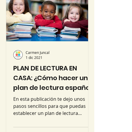
Carmen Juncal
1 dic 2021
PLAN DE LECTURA EN
CASA: ¿Cómo hacer un
plan de lectura español-
inglés en 7 sencillos
En esta publicación te dejo unos
pasos?
pasos sencillos para que puedas
establecer un plan de lectura
bilingüe en casa y apoyar a tu hijo.