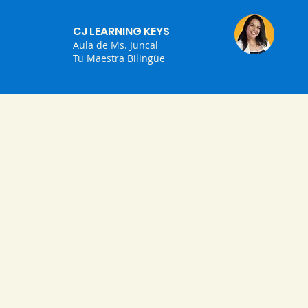
CJ LEARNING KEYS
Aula de Ms. Juncal
Tu Maestra Bilingüe