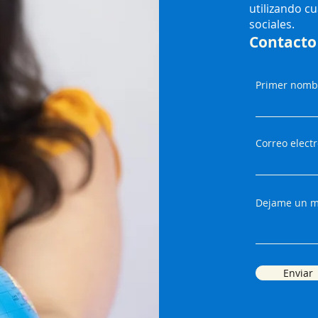
utilizando cu
sociales.
Contacto
Primer nomb
Correo elect
Dejame un me
Enviar