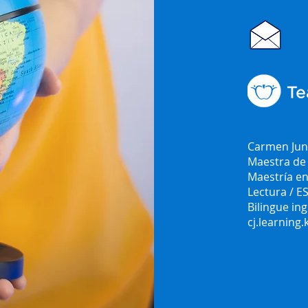
Carmen Jun
Maestra de 
Maestría en
Lectura / E
Bilingue ing
cj.learning