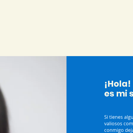
¡Hola!
es mi 
Si tienes al
valiosos com
conmigo dej