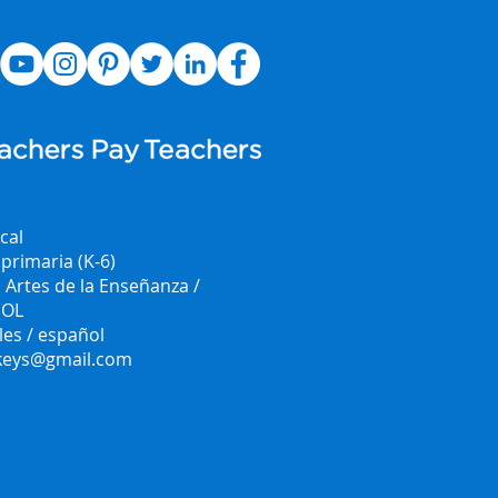
cal
primaria (K-6)
 Artes de la Enseñanza /
SOL
les / español
.keys@gmail.com