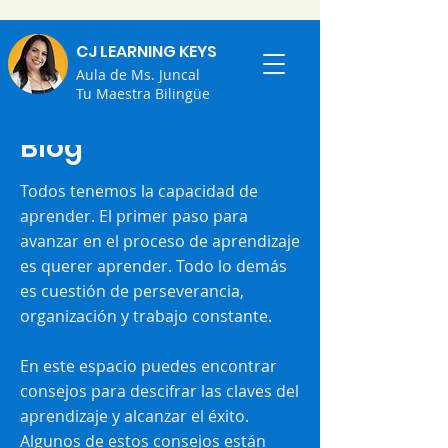
CJ LEARNING KEYS
Aula de Ms. Juncal
Tu Maestra Bilingüe
Blog
Todos tenemos la capacidad de
aprender. ⁣El primer paso para
avanzar en el proceso de aprendizaje
es querer aprender. ⁣Todo lo demás
es cuestión de perseverancia,
organización y trabajo constante. ⁣
En este espacio puedes encontrar
consejos para descifrar las claves del
aprendizaje y alcanzar el éxito.
⁣Algunos de estos consejos están