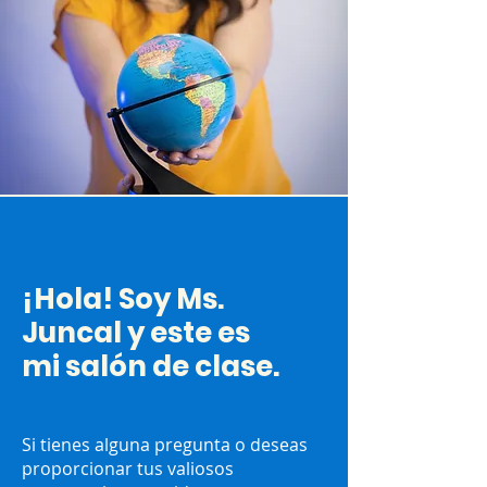
¡Hola! Soy Ms.
Juncal y este es
mi salón de clase.
Si tienes alguna pregunta o deseas
proporcionar tus valiosos